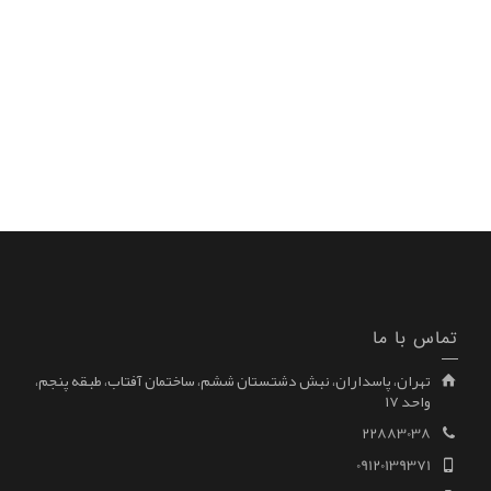
تماس با ما
تهران، پاسداران، نبش دشتستان ششم، ساختمان آفتاب، طبقه پنجم،
واحد ۱۷
22883038
09120139371