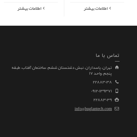
اطلاعات بیشتر
اطلاعات بیشتر
تماس با ما
تهران، پاسداران، نبش دشتستان ششم، ساختمان آفتاب، طبقه
پنجم، واحد ۱۷
22883038
09120139371
22883039
info@buglantech.com