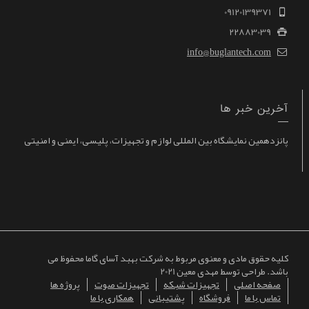
09120139371
22883039
info@buglantech.com
آخرین خبر ها
پانزدهمین نمایشگاه بین المللی لوازم و تجهیزات، پلیسی، ایمنی و امنیتی
کلیه حقوق مادی و معنوی مربوط به شرکت بهبد آسای گاما محفوظ می
باشد. طراحی توسط مهدی معین 2021
صفحه اصلی
تجهیزات شبکه
تجهیزات صوت
پروژه ها
تماس با ما
فروشگاه
پشتیبانی
همکاری با ما