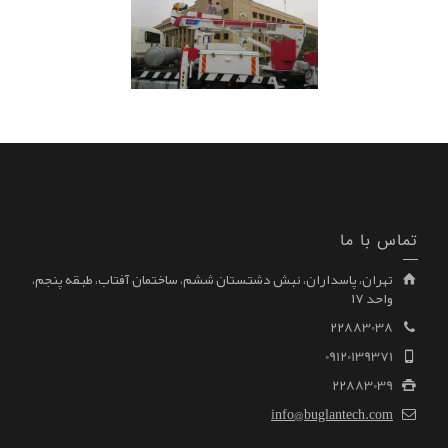
تماس با ما
تهران، پاسداران، نبش دشتستان ششم، ساختمان آفتاب، طبقه پنجم،
واحد ۱۷
22883038
09120139371
22883039
info@buglantech.com