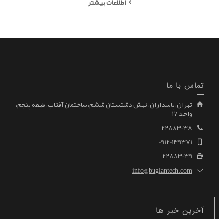
اطلاعات بیشتر
تماس با ما
تهران، پاسداران، نبش دشتستان ششم، ساختمان آفتاب، طبقه پنجم،
واحد ۱۷
22883038
09120139371
22883039
info@buglantech.com
آخرین خبر ها