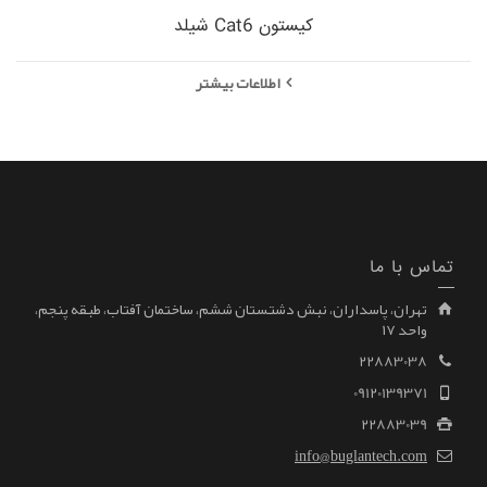
کیستون Cat6 شیلد
اطلاعات بیشتر
تماس با ما
تهران، پاسداران، نبش دشتستان ششم، ساختمان آفتاب، طبقه پنجم،
واحد ۱۷
22883038
09120139371
22883039
info@buglantech.com