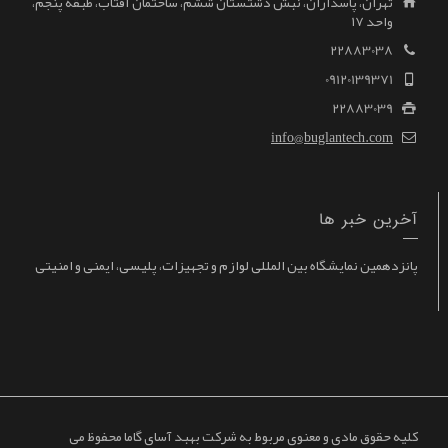
تهران، پاسداران، نبش دشتستان ششم، ساختمان آفتاب، طبقه پنجم،
واحد ۱۷
22883038
09120139371
22883039
info@buglantech.com
آخرین خبر ها
پانزدهمین نمایشگاه بین المللی لوازم و تجهیزات، پلیسی، ایمنی و امنیتی
کلیه حقوق مادی و معنوی مربوط به شرکت بهبد آسای گاما محفوظ می