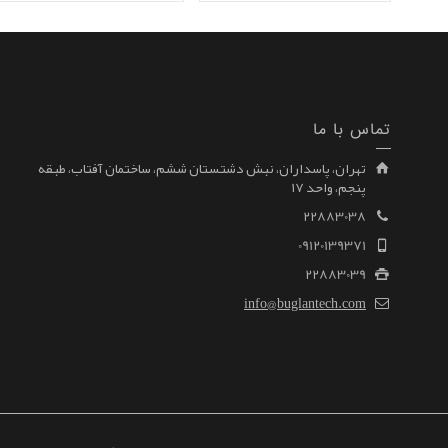
تماس با ما
تهران، پاسداران، نبش دشتستان ششم، ساختمان آفتاب، طبقه
پنجم، واحد ۱۷
22883038
09120139371
22883039
info@buglantech.com